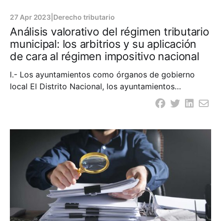
27 Apr 2023
|
Derecho tributario
Análisis valorativo del régimen tributario
municipal: los arbitrios y su aplicación
de cara al régimen impositivo nacional
l.- Los ayuntamientos como órganos de gobierno
local El Distrito Nacional, los ayuntamientos
municipales y las juntas distritales, conforme las
disposiciones de los artículos 199 y siguientes de la
Constitución dominicana, constituyen la base del
sistema político administrativo local. En ese orden, se
les ha otorgado personería jurídica de