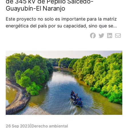
de 345 kV de Pepillo Salcedo-
Guayubín-El Naranjo
Este proyecto no solo es importante para la matriz
energética del país por su capacidad, sino que se
perfila como referente en la interconexión de
proyectos energéticos. Este año se espera que
concluyan los trabajos de la Línea de Transmisión de
345 kV, que conecta Pepillo Salcedo, Guayubín y El
26 Sep 2023
|
Derecho ambiental