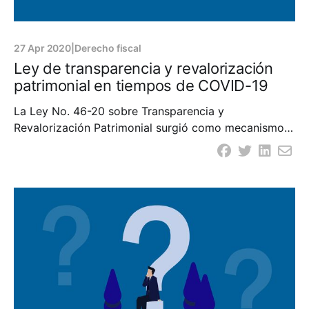
27 Apr 2020
|
Derecho fiscal
Ley de transparencia y revalorización
patrimonial en tiempos de COVID-19
La Ley No. 46-20 sobre Transparencia y
Revalorización Patrimonial surgió como mecanismo
imprescindible para la implementación de la Ley de
Lavado de Activos y Financiamiento del Terrorismo,
que desde diciembre de 2017 había sido promulgada,
incorporando elementos de transparencia tributaria
que permitieran obtener información actualizada de
los contribuyentes. De entrada,