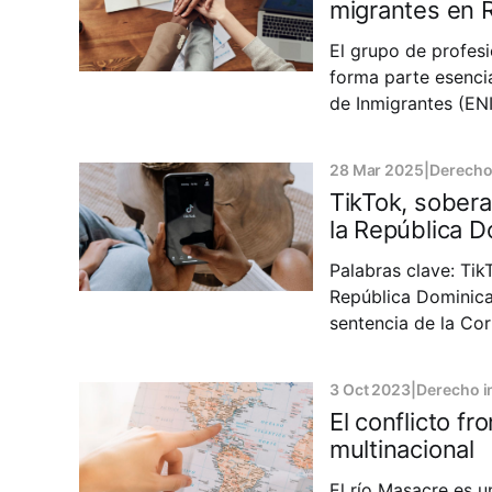
migrantes en 
El grupo de profes
forma parte esenci
de Inmigrantes (ENI
dominicana, posicio
América
28 Mar 2025
|
Derecho
TikTok, sobera
la República 
Palabras clave: TikTok, privacidad digital, seguridad nacional, protección de datos,
República Dominicana, 
sentencia de la Co
control estatal en 
analiza su
3 Oct 2023
|
Derecho i
El conflicto f
multinacional
El río Masacre es u