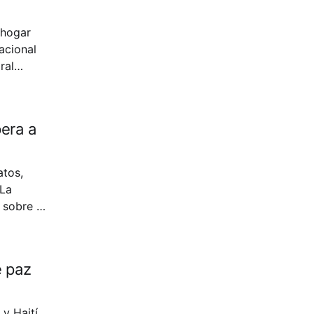
 hogar
acional
ral
en
pera a
 sobre el
rtículo se
e paz
y Haití,