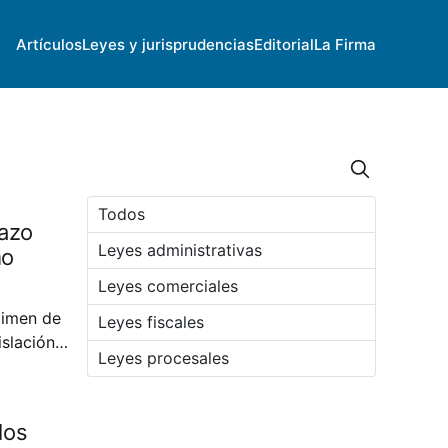
Artículos
Leyes y jurisprudencias
Editorial
La Firma
Todos
lazo
Leyes administrativas
mo
Leyes comerciales
gimen de
Leyes fiscales
slación
Leyes procesales
de una
los