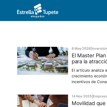
8 May 2026
|
Inversión
El Master Plan
para la atracci
El artículo analiza
crecimiento económ
incentivos de Cons
permite el desarrol
14 Nov 2025
|
Empres
Movilidad que 