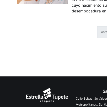
cuyo nacimiento su
desembocadura en l
kilómetros de largo
Ante
Sa
Calle Sebastián Valve
Metropolitanos, Sant