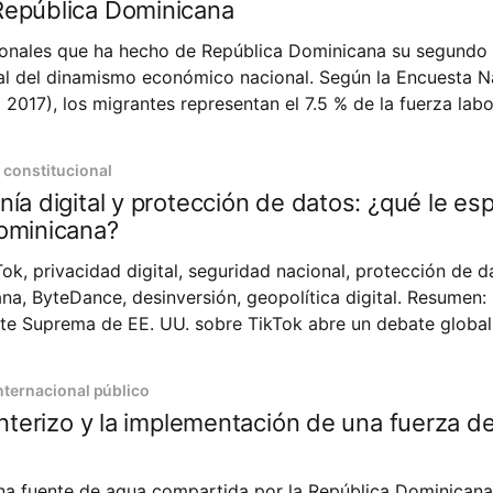
República Dominicana
ionales que ha hecho de República Dominicana su segundo
al del dinamismo económico nacional. Según la Encuesta N
 2017), los migrantes representan el 7.5 % de la fuerza labo
nando al país entre los de mayor participación extranjera 
 constitucional
nía digital y protección de datos: ¿qué le es
Dominicana?
ByteDance, desinversión, geopolítica digital. Resumen: La
rte Suprema de EE. UU. sobre TikTok abre un debate global
materia de datos personales y seguridad nacional. En este a
nternacional público
ronterizo y la implementación de una fuerza d
na fuente de agua compartida por la República Dominicana 