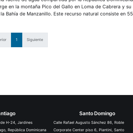
rge en la montaña Pico del Gallo en Loma de Cabrera y su
a Bahía de Manzanillo. Este recurso natural consiste en 55
, dentro de los cuales 9
rior
1
Siguiente
ntiago
Santo Domingo
rde H-24, Jardines
Calle Rafael Augusto Sánchez 86, Roble
iago, República Dominicana
Corporate Center piso 6, Piantini, Santo