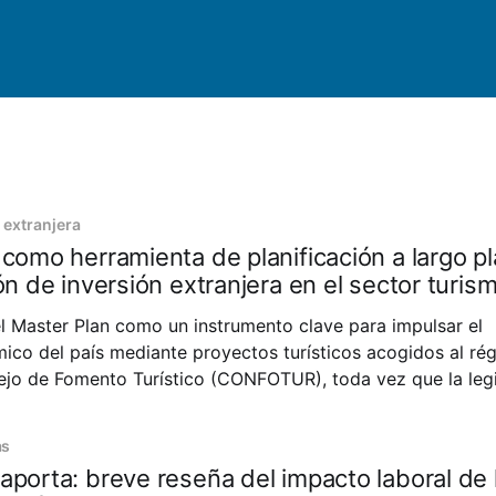
 extranjera
 como herramienta de planificación a largo p
ón de inversión extranjera en el sector turis
 el Master Plan como un instrumento clave para impulsar el
ico del país mediante proyectos turísticos acogidos al ré
ejo de Fomento Turístico (CONFOTUR), toda vez que la legi
lo de proyectos a gran escala y ejecución por etapas. Des
as
aporta: breve reseña del impacto laboral de 