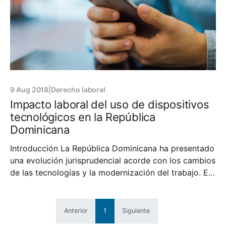
9 Aug 2018
|
Derecho laboral
Impacto laboral del uso de dispositivos
tecnológicos en la República
Dominicana
Introducción La República Dominicana ha presentado
una evolución jurisprudencial acorde con los cambios
de las tecnologías y la modernización del trabajo. En
este sentido, a pesar de que aún no contamos con
las legislaciones formales al respecto, las empresas
dominicanas han sabido adecuarse al funcionamiento
Anterior
1
Siguiente
actual y los requisitos y