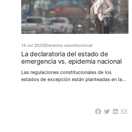
14 Jul 2020
|
Derecho constitucional
La declaratoria del estado de
emergencia vs. epidemia nacional
Las regulaciones constitucionales de los
estados de excepción están planteadas en la
Constitución dominicana en su título XIII, a
partir del artículo 262 y siguientes. Estos están
caracterizados en el artículo precitado como
“(a)quellas situaciones extraordinarias que
afecten gravemente la seguridad de la Nación,
de las instituciones y de