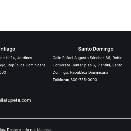
tienen aquellos destinatarios finales que
adquieren bienes y servicios
ntiago
Santo Domingo
rde H-24, Jardines
Calle Rafael Augusto Sánchez 86, Roble
iago, República Dominicana
Corporate Center piso 6, Piantini, Santo
000
Domingo, República Dominicana
Teléfono:
809-735-0000
ellatupete.com
os. Desarrollado por
Magaran