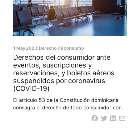
1 May 2020
|
Derecho de consumo
Derechos del consumidor ante
eventos, suscripciones y
reservaciones, y boletos aéreos
suspendidos por coronavirus
(COVID-19)
El artículo 53 de la Constitución dominicana
consagra el derecho de todo consumidor con
el fin de que se encuentren garantizados al
relacionarse dentro de una economía de
mercado. Lo que implica, formen parte de las
prerrogativas de carácter socioeconómico que