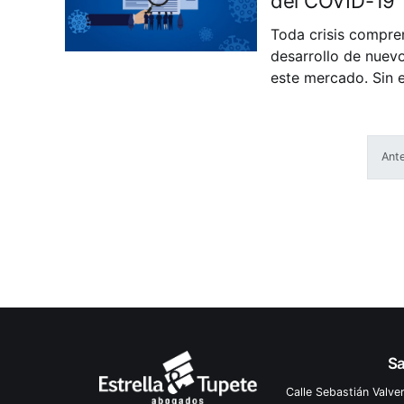
del COVID-19
Toda crisis compren
desarrollo de nuev
este mercado. Sin 
vedado a un porcen
Ante
Sa
Calle Sebastián Valve