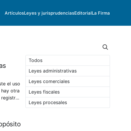
Artículos
Leyes y jurisprudencias
Editorial
La Firma
Todos
cas
Leyes administrativas
Leyes comerciales
te el uso
 hay otra
Leyes fiscales
registro.
Leyes procesales
opósito