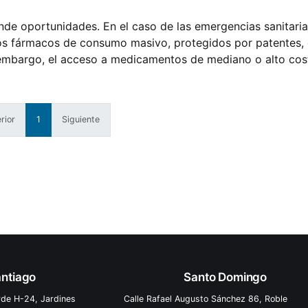
de oportunidades. En el caso de las emergencias sanitarias
os fármacos de consumo masivo, protegidos por patentes, 
embargo, el acceso a medicamentos de mediano o alto cos
taje elevadísimo de la población mundial, por lo que com
rior
1
Siguiente
ntiago
Santo Domingo
rde H-24, Jardines
Calle Rafael Augusto Sánchez 86, Roble