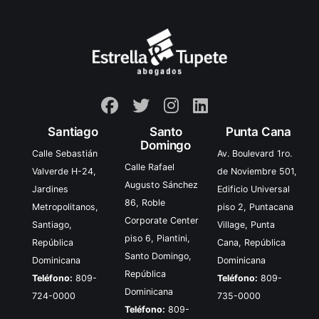
presente y el futuro de
Santiago
Santo
Punta Cana
Domingo
Calle Sebastián
Av. Boulevard 1ro.
Calle Rafael
Valverde H-24,
de Noviembre 501,
Augusto Sánchez
Jardines
Edificio Universal
86, Roble
Metropolitanos,
piso 2, Puntacana
Corporate Center
Santiago,
Village, Punta
piso 6, Piantini,
República
Cana, República
Santo Domingo,
Dominicana
Dominicana
República
Teléfono:
809-
Teléfono:
809-
Dominicana
724-0000
735-0000
Teléfono:
809-