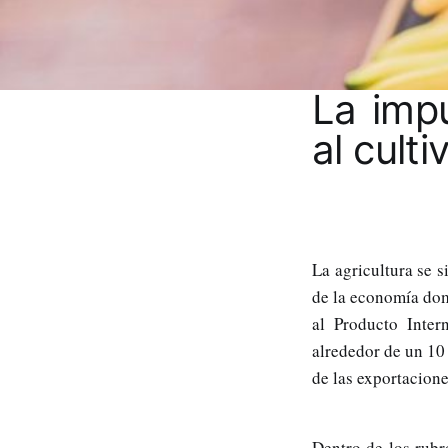
La impu
al cult
La agricultura se 
de la economía domi
al Producto Inter
alrededor de un 10 
de las exportacione
Dentro de los rubr