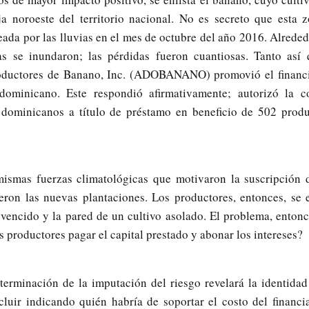
nja noroeste del territorio nacional. No es secreto que esta 
da por las lluvias en el mes de octubre del año 2016. Alreded
as se inundaron; las pérdidas fueron cuantiosas. Tanto así 
ductores de Banano, Inc. (ADOBANANO) promovió el financi
ominicano. Este respondió afirmativamente; autorizó la c
 dominicanos a título de préstamo en beneficio de 502 produc
mismas fuerzas climatológicas que motivaron la suscripción d
eron las nuevas plantaciones. Los productores, entonces, se 
 vencido y la pared de un cultivo asolado. El problema, entonc
s productores pagar el capital prestado y abonar los intereses?
eterminación de la imputación del riesgo revelará la identidad
cluir indicando quién habría de soportar el costo del financi