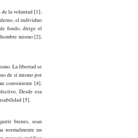
 de la voluntad [1];
oderno, el individuo
de fondo, dirige el
l hombre mismo [2],
lismo. La
libertad se
ano de sí mismo por
me conveniente [4].
olectivo. Desde esa
nsabilidad [5].
uirir bienes, sean
orma normalmente un
un negocio jurídico