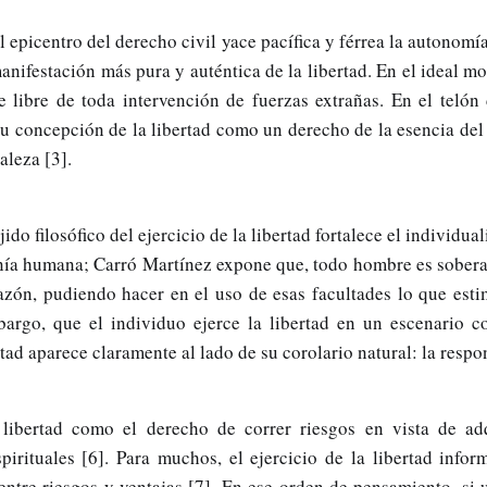
l epicentro del derecho civil yace pacífica y férrea la autonomía
manifestación más pura y auténtica de la libertad. En el ideal m
 libre de toda intervención de fuerzas extrañas. En el telón 
 su concepción de la libertad como un derecho de la esencia de
aleza [3].
ido filosófico del ejercicio de la libertad fortalece el individua
nía humana; Carró Martínez expone que, todo hombre es sober
razón, pudiendo hacer en el uso de esas facultades lo que esti
argo, que el individuo ejerce la libertad en un escenario c
rtad aparece claramente al lado de su corolario natural: la respo
 libertad como el derecho de correr riesgos en vista de adq
spirituales [6]. Para muchos, el ejercicio de la libertad inf
entre riesgos y ventajas [7]. En ese orden de pensamiento, si 