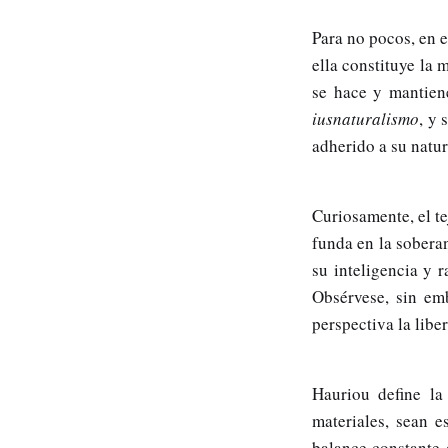
Para no pocos, en e
ella constituye la 
se hace y mantiene
iusnaturalismo
, y
adherido a su natur
Curiosamente, el tej
funda en la sobera
su inteligencia y 
Obsérvese, sin emb
perspectiva la libe
Hauriou define la
materiales, sean e
balance constante 