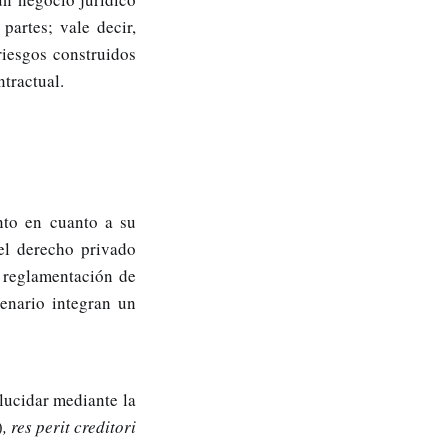
partes; vale decir,
riesgos construidos
ntractual.
anto en cuanto a su
el derecho privado
 reglamentación de
enario integran un
lucidar mediante la
)
,
res perit creditori